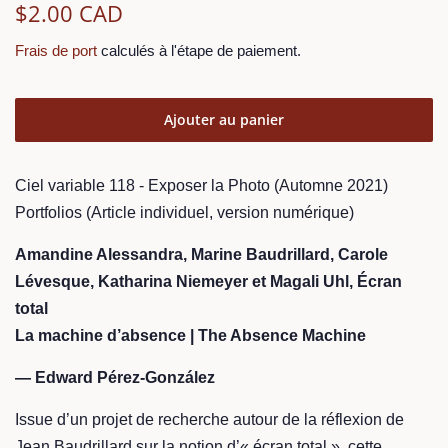
Prix
Prix
$2.00 CAD
régulier
réduit
Frais de port
calculés à l'étape de paiement.
Ajouter au panier
Ciel variable 118 - Exposer la Photo (Automne 2021)
Portfolios (Article individuel, version numérique)
Amandine Alessandra, Marine Baudrillard, Carole
Lévesque, Katharina Niemeyer et Magali Uhl, Écran
total
La machine d’absence | The Absence Machine
—
Edward Pérez­-González
Issue d’un projet de recherche autour de la réflexion de
Jean Baudrillard sur la notion d’« écran total », cette