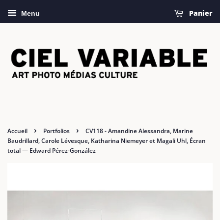
Panier
Menu
›
›
Accueil
Portfolios
CV118 - Amandine Alessandra, Marine
Baudrillard, Carole Lévesque, Katharina Niemeyer et Magali Uhl, Écran
total — Edward Pérez­-González