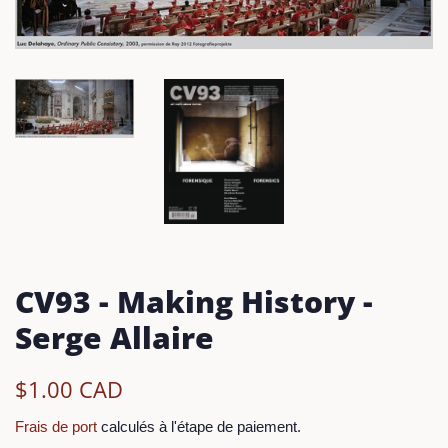
CV93 - Making History -
Serge Allaire
Prix
Prix
$1.00 CAD
régulier
réduit
Frais de port
calculés à l'étape de paiement.